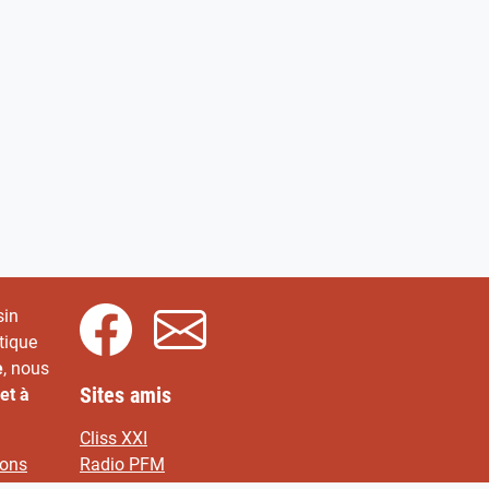
sin
tique
e
, nous
Sites amis
et à
Cliss XXI
ions
Radio PFM