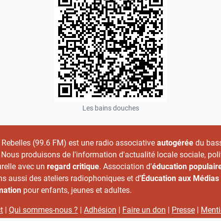
Les bains douches
 Rebelles (99.6 FM) est une radio associative
autogérée
du bas
 Nous produisons de l'information d'actualité locale sociale, poli
urelle avec un
regard critique
. Association d'
éducation populair
s aussi des ateliers radiophoniques et d
'Éducation aux Médias 
rmation
pour enfants, jeunes et adultes.
t
|
Qui sommes-nous ?
|
Adhésion
|
Faire un don
|
Presse
|
Ment