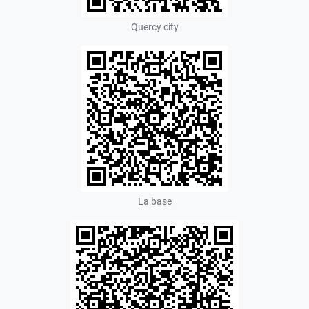
Quercy city
La base