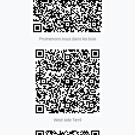
Promenons nous dans les bois
West side Terril