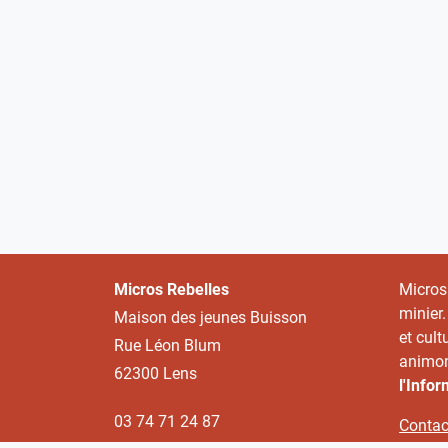
Micros Rebelles
Micros
minier.
Maison des jeunes Buisson
et cult
Rue Léon Blum
animon
62300 Lens
l'Info
03 74 71 24 87
Contac