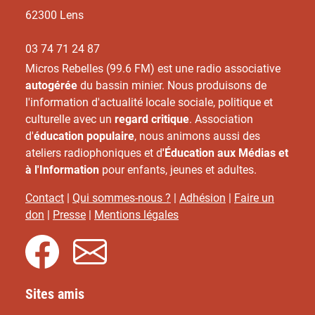
62300 Lens
03 74 71 24 87
Micros Rebelles (99.6 FM) est une radio associative
autogérée
du bassin minier. Nous produisons de
l'information d'actualité locale sociale, politique et
culturelle avec un
regard critique
. Association
d'
éducation populaire
, nous animons aussi des
ateliers radiophoniques et d
'Éducation aux Médias et
à l'Information
pour enfants, jeunes et adultes.
Contact
|
Qui sommes-nous ?
|
Adhésion
|
Faire un
don
|
Presse
|
Mentions légales
Sites amis