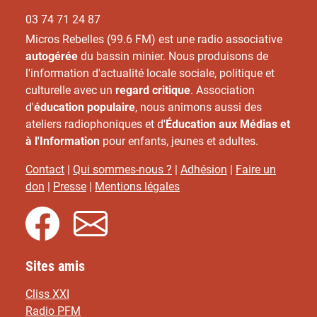
03 74 71 24 87
Micros Rebelles (99.6 FM) est une radio associative
autogérée
du bassin minier. Nous produisons de
l'information d'actualité locale sociale, politique et
culturelle avec un
regard critique
. Association
d'
éducation populaire
, nous animons aussi des
ateliers radiophoniques et d
'Éducation aux Médias et
à l'Information
pour enfants, jeunes et adultes.
Contact
|
Qui sommes-nous ?
|
Adhésion
|
Faire un
don
|
Presse
|
Mentions légales
Sites amis
Cliss XXI
Radio PFM