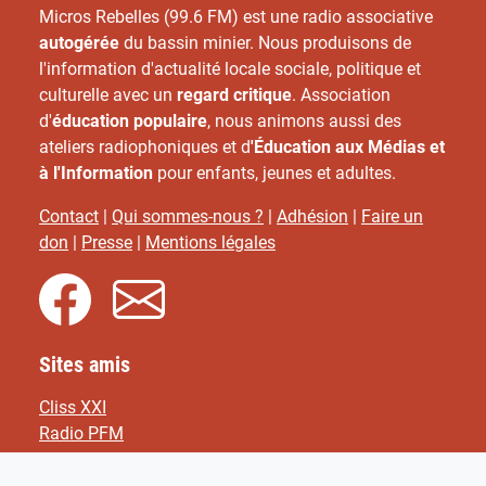
Micros Rebelles (99.6 FM) est une radio associative
autogérée
du bassin minier. Nous produisons de
l'information d'actualité locale sociale, politique et
culturelle avec un
regard critique
. Association
d'
éducation populaire
, nous animons aussi des
ateliers radiophoniques et d
'Éducation aux Médias et
à l'Information
pour enfants, jeunes et adultes.
Contact
|
Qui sommes-nous ?
|
Adhésion
|
Faire un
don
|
Presse
|
Mentions légales
Sites amis
Cliss XXI
Radio PFM
F.R.A.N.F
Acrimed