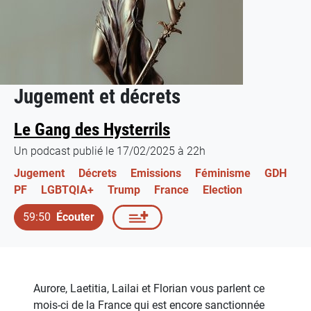
Jugement et décrets
Le Gang des Hysterrils
Un podcast publié le 17/02/2025 à 22h
Jugement
Décrets
Emissions
Féminisme
GDH
PF
LGBTQIA+
Trump
France
Election
59:50
Écouter
Aurore, Laetitia, Lailai et Florian vous parlent ce
mois-ci de la France qui est encore sanctionnée