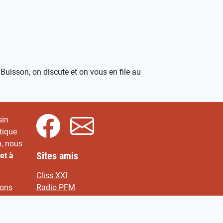
 Buisson, on discute et on vous en file au
sin
tique
e
, nous
Sites amis
et à
Cliss XXI
ions
Radio PFM
F.R.A.N.F
Acrimed