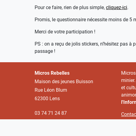
Pour ce faire, rien de plus simple,
cliquez-ici
.
Promis, le questionnaire nécessite moins de 5 
Merci de votre participation !
PS : on a reçu de jolis stickers, n’hésitez pas 
passage !
Micros Rebelles
Micros
minier.
Maison des jeunes Buisson
et cult
Rue Léon Blum
animon
62300 Lens
l'Info
03 74 71 24 87
Contac
légale