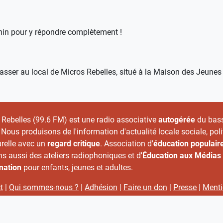
min pour y répondre complètement !
à passer au local de Micros Rebelles, situé à la Maison des Jeunes
 Rebelles (99.6 FM) est une radio associative
autogérée
du bas
 Nous produisons de l'information d'actualité locale sociale, poli
urelle avec un
regard critique
. Association d'
éducation populair
s aussi des ateliers radiophoniques et d
'Éducation aux Médias 
rmation
pour enfants, jeunes et adultes.
t
|
Qui sommes-nous ?
|
Adhésion
|
Faire un don
|
Presse
|
Ment
s