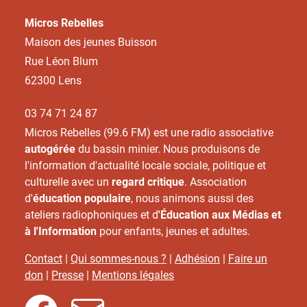
Micros Rebelles
Maison des jeunes Buisson
Rue Léon Blum
62300 Lens
03 74 71 24 87
Micros Rebelles (99.6 FM) est une radio associative
autogérée
du bassin minier. Nous produisons de
l'information d'actualité locale sociale, politique et
culturelle avec un
regard critique
. Association
d'
éducation populaire
, nous animons aussi des
ateliers radiophoniques et d
'Éducation aux Médias et
à l'Information
pour enfants, jeunes et adultes.
Contact
|
Qui sommes-nous ?
|
Adhésion
|
Faire un
don
|
Presse
|
Mentions légales